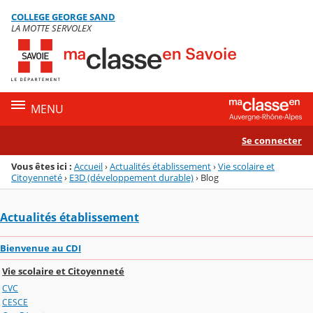
Panneau de gestion des cookies
COLLEGE GEORGE SAND
Menu de la rubrique
Contenu
LA MOTTE SERVOLEX
MENU
Se connecter
Vous êtes ici :
Accueil
›
Actualités établissement
›
Vie scolaire et
Citoyenneté
›
E3D (développement durable)
›
Blog
Actualités établissement
Bienvenue au CDI
Vie scolaire et Citoyenneté
CVC
CESCE