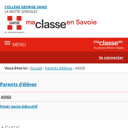
Panneau de gestion des cookies
COLLEGE GEORGE SAND
Menu de la rubrique
Contenu
LA MOTTE SERVOLEX
MENU
Se connecter
Vous êtes ici :
Accueil
›
Parents d'élèves
›
ASIGS
Parents d'élèves
ASIGS
Foyer socio-éducatif