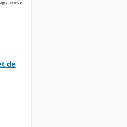
programme-de-
et de