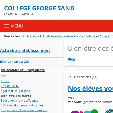
Panneau de gestion des cookies
COLLEGE GEORGE SAND
Menu de la rubrique
Contenu
LA MOTTE SERVOLEX
MENU
Vous êtes ici :
Accueil
›
Actualités établissement
›
Vie scolaire et Citoyen
Bien-être des 
Actualités établissement
Blog
Bienvenue au CDI
Vie scolaire et Citoyenneté
CVC
Tous les articles (11)
CESCE
Cap Réussite
Nos élèves vo
Egalité filles-garçons
Bien-être des élèves
1
Education à la vie affective
Par admin george-sand, publié 
E3D (développement durable)
Citoyenneté / Devoir de mémoire