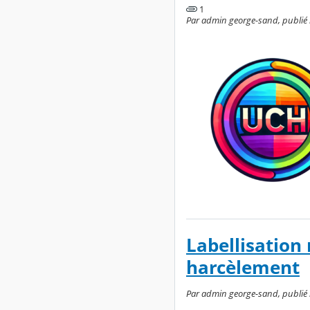
1
Par admin george-sand, publié l
Labellisation
harcèlement
Par admin george-sand, publié 