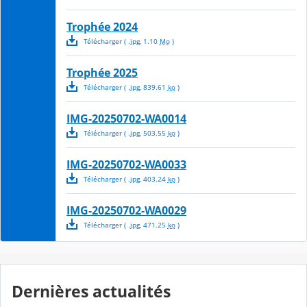
Trophée 2024
Télécharger
( .
jpg
,
1.10
Mo
)
Trophée 2025
Télécharger
( .
jpg
,
839.61
ko
)
IMG-20250702-WA0014
Télécharger
( .
jpg
,
503.55
ko
)
IMG-20250702-WA0033
Télécharger
( .
jpg
,
403.24
ko
)
IMG-20250702-WA0029
Télécharger
( .
jpg
,
471.25
ko
)
Dernières actualités