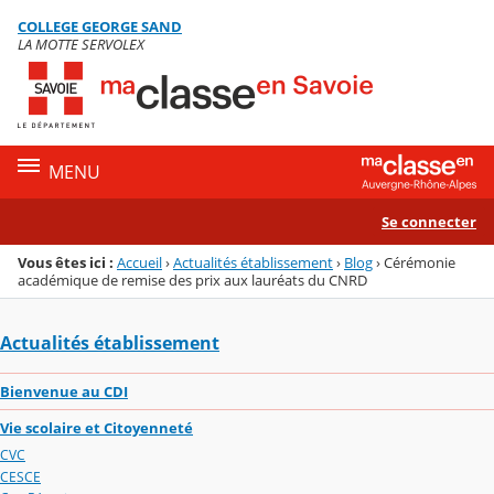
Panneau de gestion des cookies
COLLEGE GEORGE SAND
Menu de la rubrique
Contenu
LA MOTTE SERVOLEX
MENU
Se connecter
Vous êtes ici :
Accueil
›
Actualités établissement
›
Blog
›
Cérémonie
académique de remise des prix aux lauréats du CNRD
Actualités établissement
Bienvenue au CDI
Vie scolaire et Citoyenneté
CVC
CESCE