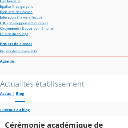
Cap Réussite
Egalité filles-garçons
Bien-être des élèves
Education à la vie affective
E3D (développement durable)
Citoyenneté / Devoir de mémoire
Le dico du collège
Projets de classes
Projets des élèves ULIS
Agenda
Actualités établissement
Accueil
Blog
‹
Retour au blog
Cérémonie académique de