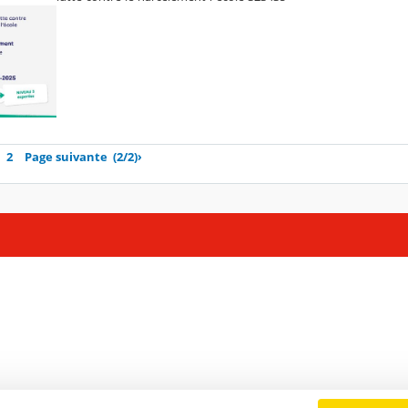
2
Page suivante
(2/2)
›