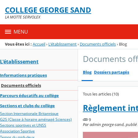
Panneau de gestion des cookies
COLLEGE GEORGE SAND
Menu de la rubrique
Contenu
LA MOTTE SERVOLEX
MENU
Vous êtes ici :
Accueil
›
L'établissement
›
Documents officiels
›
Blog
Documents offi
L'établissement
Blog
Dossiers partagés
Informations pratiques
Documents officiels
Tous les articles (10)
Parcours éducatifs au collège
Règlement int
Sections et clubs du collège
Section Internationale Britannique
9
G2S (Classe à horaire aménagé Sciences)
Par admin george-sand, publié le
Sections sportives et UNSS
Association Sportive
Temps du midi-deux