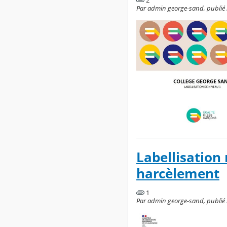
Par admin george-sand, publié l
Labellisation
harcèlement
1
Par admin george-sand, publié l