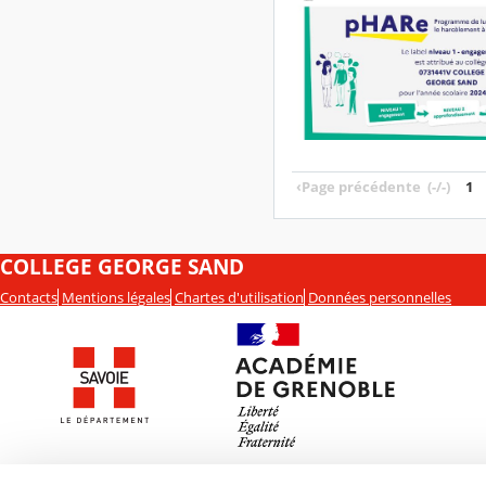
‹
Page précédente
(-/-)
1
COLLEGE GEORGE SAND
Contacts
Mentions légales
Chartes d'utilisation
Données personnelles