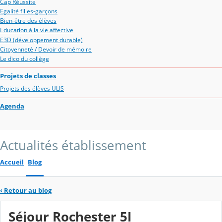
Cap Réussite
Egalité filles-garçons
Bien-être des élèves
Education à la vie affective
E3D (développement durable)
Citoyenneté / Devoir de mémoire
Le dico du collège
Projets de classes
Projets des élèves ULIS
Agenda
Actualités établissement
Accueil
Blog
‹
Retour au blog
Séjour Rochester 5I