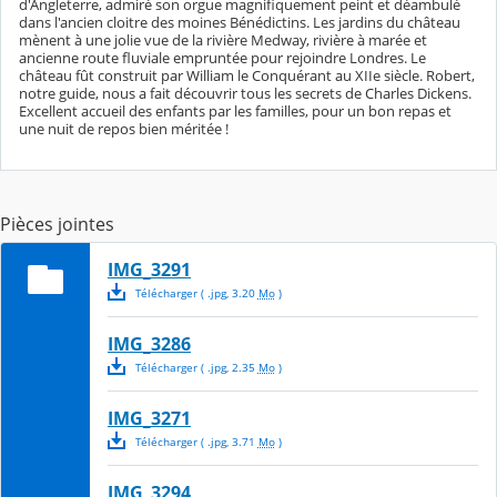
d'Angleterre, admiré son orgue magnifiquement peint et déambulé
dans l'ancien cloitre des moines Bénédictins. Les jardins du château
mènent à une jolie vue de la rivière Medway, rivière à marée et
ancienne route fluviale empruntée pour rejoindre Londres. Le
château fût construit par William le Conquérant au XIIe siècle. Robert,
notre guide, nous a fait découvrir tous les secrets de Charles Dickens.
Excellent accueil des enfants par les familles, pour un bon repas et
une nuit de repos bien méritée !
Pièces jointes
IMG_3291
Télécharger
( .
jpg
,
3.20
Mo
)
IMG_3286
Télécharger
( .
jpg
,
2.35
Mo
)
IMG_3271
Télécharger
( .
jpg
,
3.71
Mo
)
IMG_3294