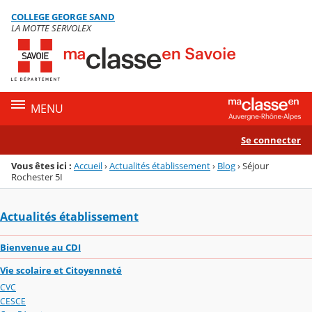
Panneau de gestion des cookies
COLLEGE GEORGE SAND
Menu de la rubrique
Contenu
LA MOTTE SERVOLEX
MENU
Se connecter
Vous êtes ici :
Accueil
›
Actualités établissement
›
Blog
›
Séjour
Rochester 5I
Actualités établissement
Bienvenue au CDI
Vie scolaire et Citoyenneté
CVC
CESCE