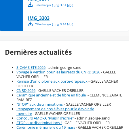
Télécharger
( .
jpg
,
3.61
Mo
)
IMG_3303
Télécharger
( .
jpg
,
3.86
Mo
)
Dernières actualités
SICAMS ETE 2026
- admin george-sand
Voyage à Verdun pour les lauréats du CNRD 2026
- GAELLE
VACHER OREILLER
Remise d'un diplôme aux porte-drapeaux
- GAELLE VACHER
OREILLER
CNRD 2026
- GAELLE VACHER OREILLER
Céramique ancienne et de fibre en fibule
- CLEMENCE ZARATE
RAMIREZ
"STOP" aux discriminations
- GAELLE VACHER OREILLER
L'engagement de nos élèves pour le devoir de
mémoire
- GAELLE VACHER OREILLER
Concours AMOPA "Plaisir d'écrire"
- admin george-sand
STOP aux discriminations !
- GAELLE VACHER OREILLER
Cérémonie mémorielle du 19 mars
- GAELLE VACHER OREILLER