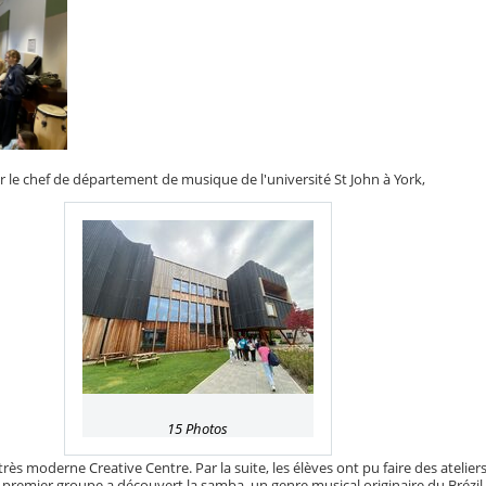
ar le chef de département de musique de l'université St John à York,
15 Photos
rès moderne Creative Centre. Par la suite, les élèves ont pu faire des ateliers
e premier groupe a découvert la samba, un genre musical originaire du Brézil.