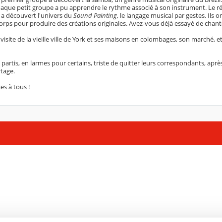
aque petit groupe a pu apprendre le rythme associé à son instrument. Le rés
 a découvert l'univers du
Sound Painting
, le langage musical par gestes. Ils o
corps pour produire des créations originales. Avez-vous déjà essayé de chanter
 visite de la vieille ville de York et ses maisons en colombages, son marché, e
rtis, en larmes pour certains, triste de quitter leurs correspondants, aprè
rtage.
s à tous !