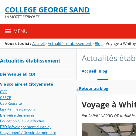
Panneau de gestion des cookies
COLLEGE GEORGE SAND
Menu de la rubrique
Contenu
LA MOTTE SERVOLEX
MENU
Vous êtes ici :
Accueil
›
Actualités établissement
›
Blog
›
Voyage à Whitby 
Actualités éta
Actualités établissement
Accueil
Blog
Bienvenue au CDI
Vie scolaire et Citoyenneté
‹
Retour au blog
CVC
CESCE
Voyage à Whit
Cap Réussite
Egalité filles-garçons
Bien-être des élèves
Par SARAH HERBELOT, publié le m
Education à la vie affective
E3D (développement durable)
Citoyenneté / Devoir de mémoire