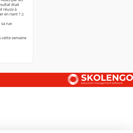
ultat était
nt réussi à
 en riant ? ;)
t sa rue
s cette semaine