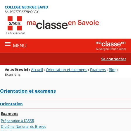
Panneau de gestion des cookies
COLLEGE GEORGE SAND
Menu de la rubrique
Contenu
LA MOTTE SERVOLEX
MENU
Se connecter
Vous êtes ici :
Accueil
›
Orientation et examens
›
Examens
›
Blog
›
Examens
Orientation et examens
Orientation
Examens
Préparation à l'ASSR
Diplôme National du Brevet